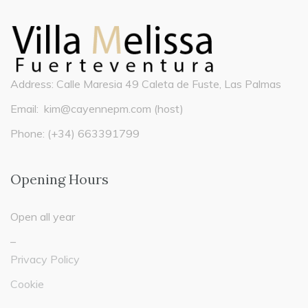
Address: Calle Maresia 49 Caleta de Fuste, Las Palmas
Email:
kim@cayennepm.com
(host)
Phone: (+34) 663391799
Opening Hours
Open all year
–
Privacy Policy
Cookie